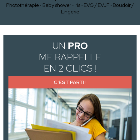
Photothérapie
•
Baby shower
•
Iris
•
EVG / EVJF
•
Boudoir /
Lingerie
UN
PRO
ME RAPPELLE
EN 2 CLICS !
C'EST PARTI !