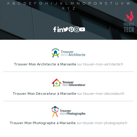
A
B
C
D
E
F
G
H
I
J
K
L
M
N
O
P
Q
R
S
T
U
V
W
X
Y
Z
Trouver Mon Architecte à Marseille
sur trouver-mon-architecte.fr
Trouver Mon Décorateur à Marseille
sur trouver-mon-decorateur.fr
Trouver Mon Photographe à Marseille
sur trouver-mon-photographe.fr