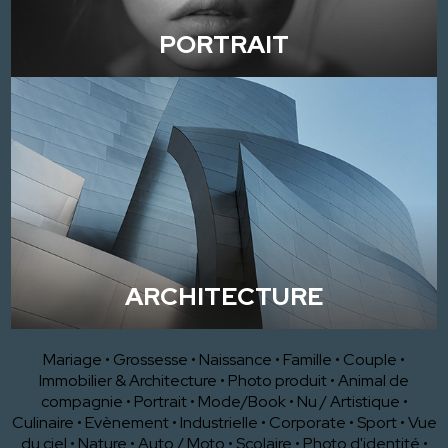
PORTRAIT
ARCHITECTURE
Mariage
•
Grossesse
•
Naissance
•
Famille
•
Couple
•
Immobilier & Architecture
•
Photo produit
•
Animal de
compagnie
•
Portrait
•
Mode/Book
•
Nu / Artistique
•
Culinaire
•
Evènement
•
Industrielle
•
Corporate
•
Sport
•
Vue
du ciel
•
Nature
•
Auto / Moto
•
Scolaire
•
Photo d'identité
•