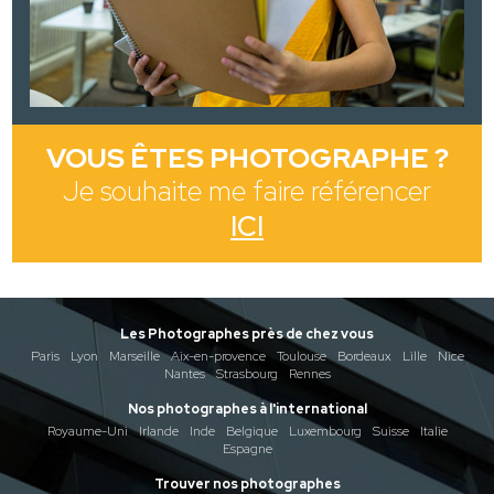
VOUS ÊTES PHOTOGRAPHE ?
Je souhaite me faire référencer
ICI
Les Photographes près de chez vous
Paris
Lyon
Marseille
Aix-en-provence
Toulouse
Bordeaux
Lille
Nice
Nantes
Strasbourg
Rennes
Nos photographes à l'international
Royaume-Uni
Irlande
Inde
Belgique
Luxembourg
Suisse
Italie
Espagne
Trouver nos photographes