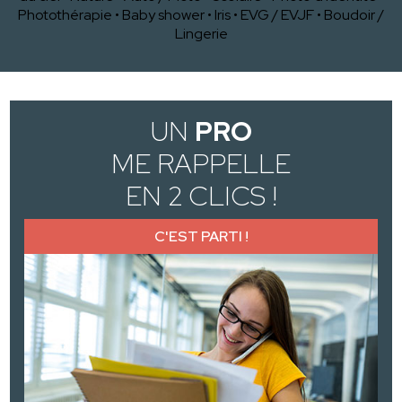
Photothérapie
•
Baby shower
•
Iris
•
EVG / EVJF
•
Boudoir /
Lingerie
UN
PRO
ME RAPPELLE
EN 2 CLICS !
C'EST PARTI !