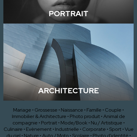
PORTRAIT
ARCHITECTURE
Mariage
•
Grossesse
•
Naissance
•
Famille
•
Couple
•
Immobilier & Architecture
•
Photo produit
•
Animal de
compagnie
•
Portrait
•
Mode/Book
•
Nu / Artistique
•
Culinaire
•
Evènement
•
Industrielle
•
Corporate
•
Sport
•
Vue
du ciel
•
Nature
•
Auto / Moto
•
Scolaire
•
Photo d'identité
•