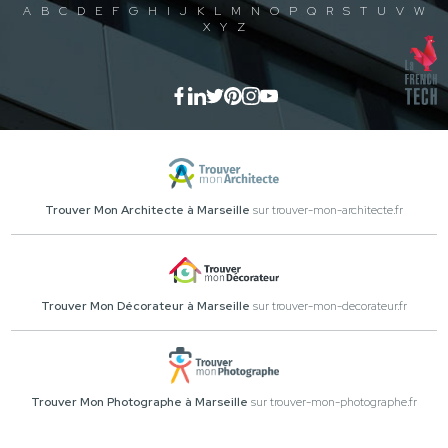
A
B
C
D
E
F
G
H
I
J
K
L
M
N
O
P
Q
R
S
T
U
V
W
X
Y
Z
Trouver Mon Architecte à Marseille
sur trouver-mon-architecte.fr
Trouver Mon Décorateur à Marseille
sur trouver-mon-decorateur.fr
Trouver Mon Photographe à Marseille
sur trouver-mon-photographe.fr