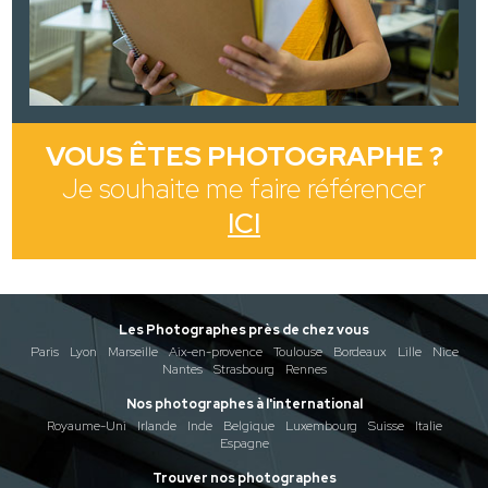
VOUS ÊTES PHOTOGRAPHE ?
Je souhaite me faire référencer
ICI
Les Photographes près de chez vous
Paris
Lyon
Marseille
Aix-en-provence
Toulouse
Bordeaux
Lille
Nice
Nantes
Strasbourg
Rennes
Nos photographes à l'international
Royaume-Uni
Irlande
Inde
Belgique
Luxembourg
Suisse
Italie
Espagne
Trouver nos photographes