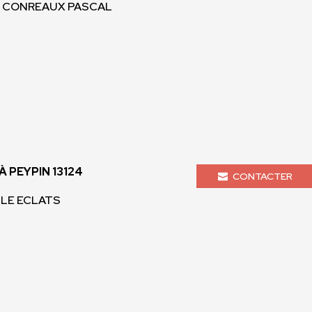
- CONREAUX PASCAL
 PEYPIN 13124
CONTACTER
IPLE ECLATS