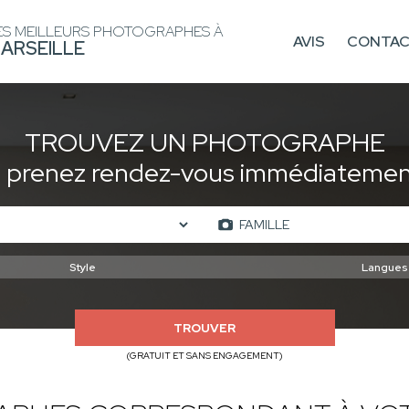
ES MEILLEURS PHOTOGRAPHES À
AVIS
CONTA
ARSEILLE
TROUVEZ UN PHOTOGRAPHE
t prenez rendez-vous immédiatement
TROUVER
(GRATUIT ET SANS ENGAGEMENT)